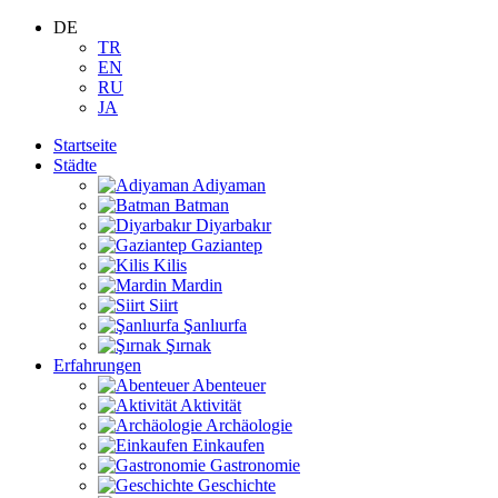
DE
TR
EN
RU
JA
Startseite
Städte
Adiyaman
Batman
Diyarbakır
Gaziantep
Kilis
Mardin
Siirt
Şanlıurfa
Şırnak
Erfahrungen
Abenteuer
Aktivität
Archäologie
Einkaufen
Gastronomie
Geschichte