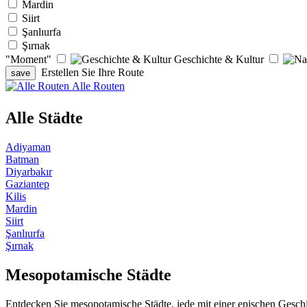
Mardin
Siirt
Şanlıurfa
Şırnak
"Moment"
Geschichte & Kultur
Erstellen Sie Ihre Route
Alle Routen
Alle Städte
Adiyaman
Batman
Diyarbakır
Gaziantep
Kilis
Mardin
Siirt
Şanlıurfa
Şırnak
Mesopotamische Städte
Entdecken Sie mesopotamische Städte, jede mit einer epischen Geschi