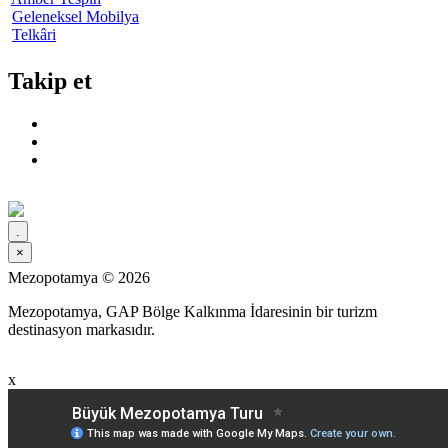
Geleneksel Mobilya
Telkâri
Takip et
x
.
×
Mezopotamya © 2026
Mezopotamya, GAP Bölge Kalkınma İdaresinin bir turizm
destinasyon markasıdır.
x