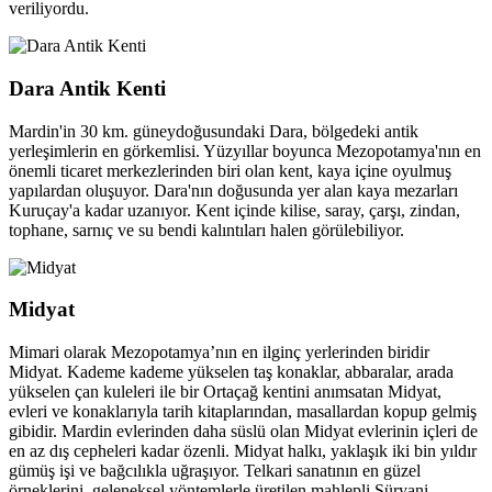
veriliyordu.
Dara Antik Kenti
Mardin'in 30 km. güneydoğusundaki Dara, bölgedeki antik
yerleşimlerin en görkemlisi. Yüzyıllar boyunca Mezopotamya'nın en
önemli ticaret merkezlerinden biri olan kent, kaya içine oyulmuş
yapılardan oluşuyor. Dara'nın doğusunda yer alan kaya mezarları
Kuruçay'a kadar uzanıyor. Kent içinde kilise, saray, çarşı, zindan,
tophane, sarnıç ve su bendi kalıntıları halen görülebiliyor.
Midyat
Mimari olarak Mezopotamya’nın en ilginç yerlerinden biridir
Midyat. Kademe kademe yükselen taş konaklar, abbaralar, arada
yükselen çan kuleleri ile bir Ortaçağ kentini anımsatan Midyat,
evleri ve konaklarıyla tarih kitaplarından, masallardan kopup gelmiş
gibidir. Mardin evlerinden daha süslü olan Midyat evlerinin içleri de
en az dış cepheleri kadar özenli. Midyat halkı, yaklaşık iki bin yıldır
gümüş işi ve bağcılıkla uğraşıyor. Telkari sanatının en güzel
örneklerini, geleneksel yöntemlerle üretilen mahlepli Süryani