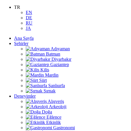
TR
EN
DE
RU
JA
Ana Sayfa
Şehirler
Adıyaman
Batman
Diyarbakır
Gaziantep
Kilis
Mardin
Siirt
Şanlıurfa
Şırnak
Deneyimler
Alışveriş
Arkeoloji
Doğa
Eğlence
Etkinlik
Gastronomi