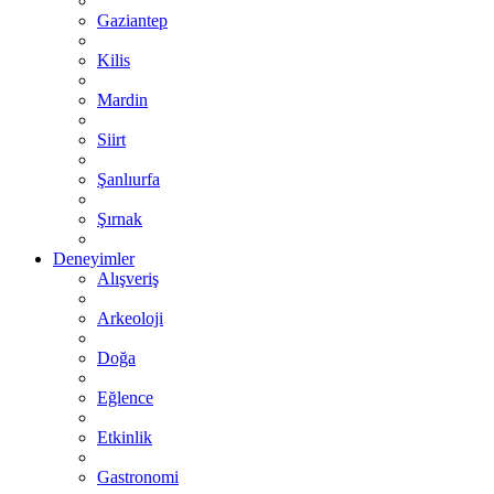
Gaziantep
Kilis
Mardin
Siirt
Şanlıurfa
Şırnak
Deneyimler
Alışveriş
Arkeoloji
Doğa
Eğlence
Etkinlik
Gastronomi