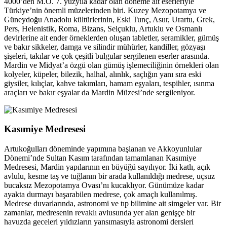
4000’den M.Ö. 7. yüzyıla kadar olan döneme ait eserleriyle
Türkiye’nin önemli müzelerinden biri. Kuzey Mezopotamya ve
Güneydoğu Anadolu kültürlerinin, Eski Tunç, Asur, Urartu, Grek,
Pers, Helenistik, Roma, Bizans, Selçuklu, Artuklu ve Osmanlı
devirlerine ait ender örneklerden oluşan tabletler, seramikler, gümüş
ve bakır sikkeler, damga ve silindir mühürler, kandiller, gözyaşı
şişeleri, takılar ve çok çeşitli bulgular sergilenen eserler arasında.
Mardin ve Midyat’a özgü olan gümüş işlemeciliğinin örnekleri olan
kolyeler, küpeler, bilezik, halhal, alınlık, saçlığın yanı sıra eski
giysiler, kılıçlar, kahve takımları, hamam eşyaları, tespihler, ısınma
araçları ve bakır eşyalar da Mardin Müzesi’nde sergileniyor.
Kasımiye Medresesi
Artukoğulları döneminde yapımına başlanan ve Akkoyunlular
Dönemi’nde Sultan Kasım tarafından tamamlanan Kasımiye
Medresesi, Mardin yapılarının en büyüğü sayılıyor. İki katlı, açık
avlulu, kesme taş ve tuğlanın bir arada kullanıldığı medrese, uçsuz
bucaksız Mezopotamya Ovası’nı kucaklıyor. Günümüze kadar
ayakta durmayı başarabilen medrese, çok amaçlı kullanılmış.
Medrese duvarlarında, astronomi ve tıp bilimine ait simgeler var. Bir
zamanlar, medresenin revaklı avlusunda yer alan genişçe bir
havuzda geceleri yıldızların yansımasıyla astronomi dersleri