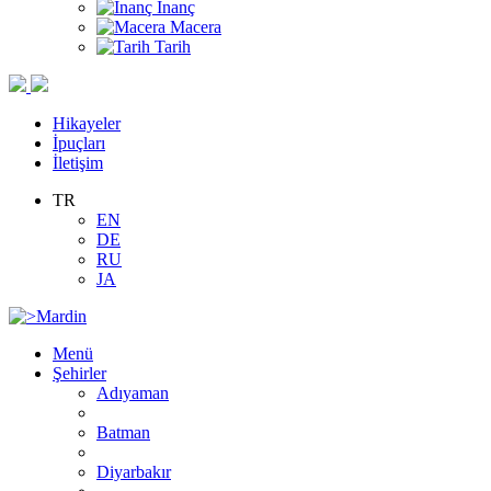
İnanç
Macera
Tarih
Hikayeler
İpuçları
İletişim
TR
EN
DE
RU
JA
Menü
Şehirler
Adıyaman
Batman
Diyarbakır