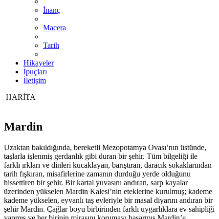
İnanç
Macera
Tarih
Hikayeler
İpuçları
İletişim
HARİTA
Mardin
Uzaktan bakıldığında, bereketli Mezopotamya Ovası’nın üstünde,
taşlarla işlenmiş gerdanlık gibi duran bir şehir. Tüm bilgeliği ile
farklı ırkları ve dinleri kucaklayan, barıştıran, daracık sokaklarından
tarih fışkıran, misafirlerine zamanın durduğu yerde olduğunu
hissettiren bir şehir. Bir kartal yuvasını andıran, sarp kayalar
üzerinden yükselen Mardin Kalesi’nin eteklerine kurulmuş; kademe
kademe yükselen, eyvanlı taş evleriyle bir masal diyarını andıran bir
şehir Mardin. Çağlar boyu birbirinden farklı uygarlıklara ev sahipliği
yapmış ve her birinin mirasını korumayı başarmış Mardin’e