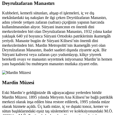
Deyrulzafaran Manastırı
Kubbeleri, kemerli sütunları, ahşap el işlemeleri, iç ve dış
mekânlardaki taş nakışları ile ilgi çeken Deyrülzafaran Manastırı,
adını yörede yetişen zafaran (safran) çiçeğinin yapının harcında
kullanılmasından alıyor. Süryani inancının en önemli dini
merkezlerinden biri olan Deyrulzafaran Manastırı, 1932 yılına kadar
yaklaşık 640 yıl boyunca Süryani Ortodoks patriklerinin ikametgâh
yeriydi. Manastır bugün de Süryani Kilisesi’nin önemli dini
merkezlerinden biri. Mardin Metropoliti’nin ikametgâh yeri olan
Deyrulzafaran Manastırı, ibadet saatleri dışında ziyarete açık. Bir
Süryani kahvesi veya zafaran çayı yudumlayıp, kiliçe yiyerek
bereketli ovayı ve manastırı seyretmek istiyorsanız Mardin’in hemen
yanı başındaki bu muhteşem manastırı mutlaka ziyaret edin.
Mardin Müzesi
Eski Mardin’e geldiğinizde ilk uğrayacağınız yerlerden biridir
Mardin Müzesi. 1895 yılında Meryem Ana Kilisesi’ne bağlı patriklik
merkezi olarak inşa edilen bina restore edilerek, 1995 yılında müze
olarak hizmete açıldı. Üç katlı müze, iç ve dıştaki tonoz, kemer ve
sütun başlıklarındaki eşsiz taş süslemeleri ve koleksiyonundaki M.Ö.