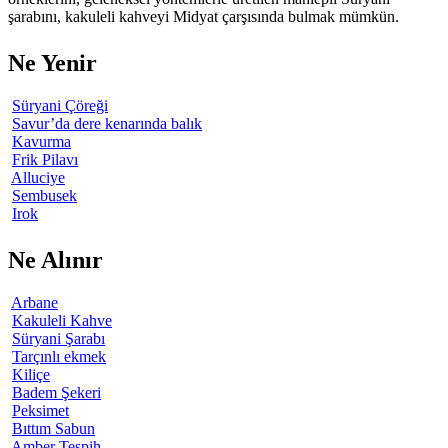
şarabını, kakuleli kahveyi Midyat çarşısında bulmak mümkün.
Ne Yenir
Süryani Çöreği
Savur’da dere kenarında balık
Kavurma
Frik Pilavı
Alluciye
Sembusek
Irok
Ne Alınır
Arbane
Kakuleli Kahve
Süryani Şarabı
Tarçınlı ekmek
Kiliçe
Badem Şekeri
Peksimet
Bıttım Sabun
Amber Tespih